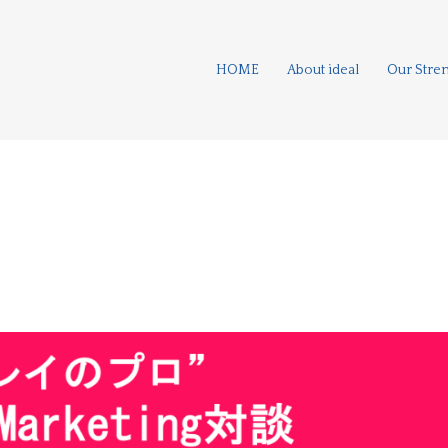
HOME
About ideal
Our Stre