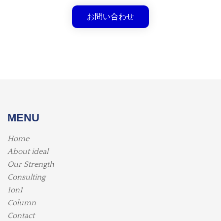
お問い合わせ
MENU
Home
About ideal
Our Strength
Consulting
1on1
Column
Contact