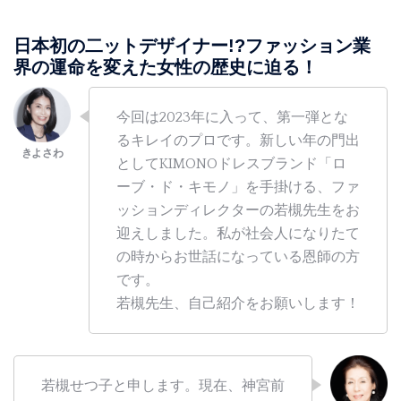
日本初の二ットデザイナー!?ファッション業
界の運命を変えた女性の歴史に迫る！
今回は2023年に入って、第一弾とな
るキレイのプロです。新しい年の門出
としてKIMONOドレスブランド「ロ
ーブ・ド・キモノ」を手掛ける、ファ
ッションディレクターの若槻先生をお
迎えしました。私が社会人になりたて
の時からお世話になっている恩師の方
です。
若槻先生、自己紹介をお願いします！
若槻せつ子と申します。現在、神宮前