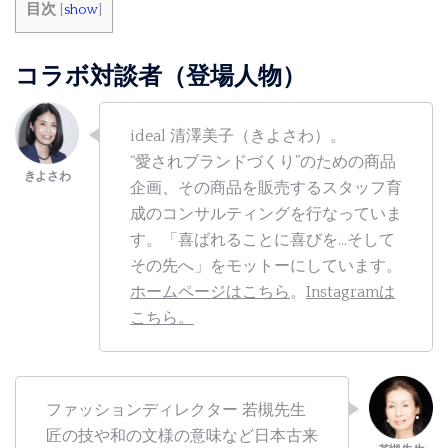
目次
[
show
]
コラボ対談者（登場人物）
ideal 清澤美子（きよさわ）。
“愛されブランドづくり”のための商品
企画、その商品を販売するスタッフ育
成のコンサルティングを行なっていま
す。「喜ばれることに喜びを…そして
その先へ」をモットーにしています。
ホームページはこちら
。
Instagramは
こちら。
ファッションディレクター 若槻先生
匠の技や和の文様の意味など日本古来