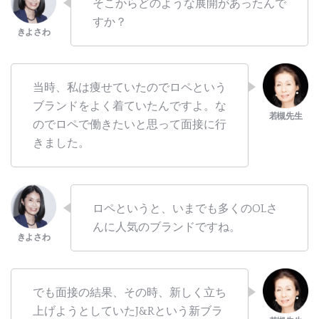
そこからどのような展開があったんで
すか？
当時、私は痩せていたのでロペという
ブランドをよく着ていたんですよ。な
のでロペで働きたいと思って面接に行
きました。
ロペというと、いまでも多くのOLさ
んに人気のブランドですね。
でも面接の結果、その時、新しく立ち
上げようとしていたJ&Rという新ブラ